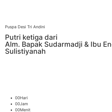
Puspa Desi Tri Andini
Putri ketiga dari
Alm. Bapak Sudarmadji & Ibu E
Sulistiyanah
00
Hari
00
Jam
00
Menit