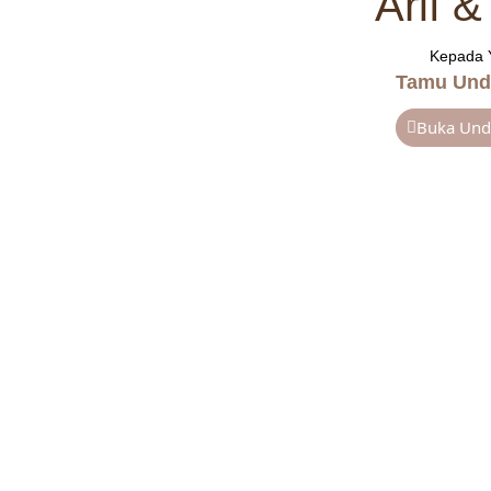
Arif &
Kepada 
Tamu Und
Buka Un