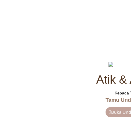
Designed by
Undangan Digital Jogja
Atik &
Kepada 
Tamu Und
Buka Un