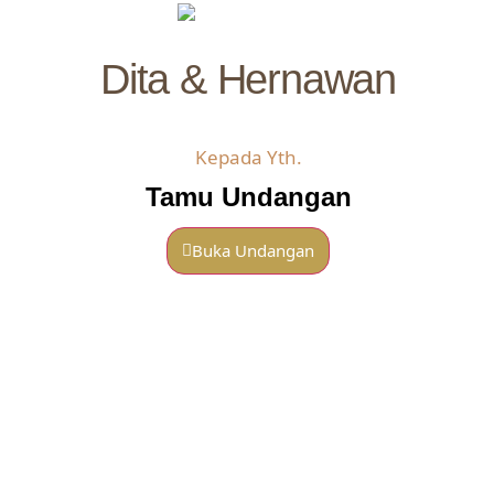
WE INVITE YOU TO CELEBRATE OUR WEDDING
Dita & Hernawan
Dita & Hernawan
Kepada Yth.
Minggu, 06 Februari 2022
Tamu Undangan
Buka Undangan
“Maha Suci Allah yang telah menciptakan pasangan-
Mohon maaf apabila ada kesalahan penulisan nama/gelar
pasangan semuanya, baik dari apa yang ditumbuhkan oleh
bumi dan dari diri mereka maupun dari apa yang tidak
mereka ketahui.”
Yasiin (36:36)