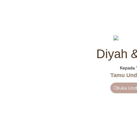
Designed by
Undangan Digital Jogja
Diyah 
Kepada 
Tamu Und
Buka Un