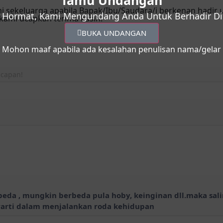
Tamu Undangan
 sekeluarga apabila Bapak/Ibu/Saudara/i berkenan hadir
 Hormat, Kami Mengundang Anda Untuk Berhadir Di 
kami ucapkan terima kasih.
BUKA UNDANGAN
Mohon maaf apabila ada kesalahan penulisan nama/gelar
da , mungkin berbeda pula hoby, keinginan dll.maka sali
rarti dalam menjalankan roda kehidupan