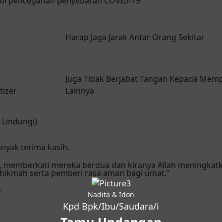
kol pencegahan penyebaran COVID-19
Harap Jaga Jarak Antar Orang Sekitar
Juga Tidak Berjabat Tangan Kepada Mem
tizer
Lainnya
 Lindungi)
nyak terima kasih.
 memberkati mereka berdua dan kiranya Allah meningkatk
hikmah serta pemberi rasa aman bagi umat.”
a
Nadita & Idon
Kpd Bpk/Ibu/Saudara/i