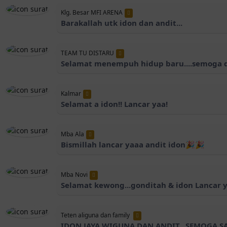
Klg. Besar MFI ARENA
Barakallah utk idon dan andit...
TEAM TU DISTARU
Selamat menempuh hidup baru....semoga di
Kalmar
Selamat a idon!! Lancar yaa!
Mba Ala
Bismillah lancar yaaa andit idon🎉🎉
Mba Novi
Selamat kewong...gonditah & idon Lancar y
Teten aliguna dan family
IDON JAYA WIGUNA DAN ANDIT.. SEMOGA