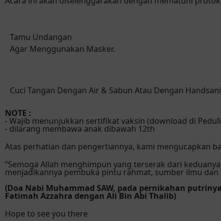
Acara ini akan diselenggarakan dengan mematuhi proto
Tamu Undangan
Agar Menggunakan Masker.
Cuci Tangan Dengan Air & Sabun Atau Dengan Handsani
NOTE :
- Wajib menunjukkan sertifikat vaksin (download di Peduli
- dilarang membawa anak dibawah 12th
Atas perhatian dan pengertiannya, kami mengucapkan ba
“Semoga Allah menghimpun yang terserak dari keduanya,
menjadikannya pembuka pintu rahmat, sumber ilmu dan 
(Doa Nabi Muhammad SAW, pada pernikahan putriny
Fatimah Azzahra dengan Ali Bin Abi Thalib)
Hope to see you there