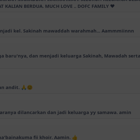
T KALIAN BERDUA. MUCH LOVE .. DOFC FAMILY ❤
menjadi kel. Sakinah mawaddah warahmah... Aammmiinnn
a baru'nya, dan menjadi keluarga Sakinah, Mawadah ser
an andit. 🙏😊
anya dilancarkan dan jadi keluarga yy samawa. amin
a'bainakuma fii khoir. Aamin. 👍