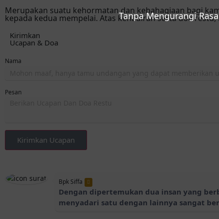
Merupakan suatu kehormatan dan kebahagiaan bagi kami
Tanpa Mengurangi Rasa
kepada kedua mempelai. Atas kehadiran serta doa restu, 
Kirimkan
Ucapan & Doa
Nama
Pesan
Kirimkan Ucapan
Bpk Siffa
Dengan dipertemukan dua insan yang berbe
menyadari satu dengan lainnya sangat be