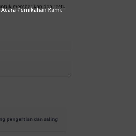
 untuk memberikan doa restu
Acara Pernikahan Kami.
ng pengertian dan saling