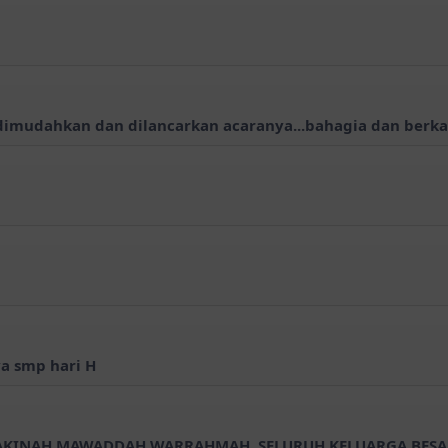
mudahkan dan dilancarkan acaranya...bahagia dan berkah 
a smp hari H
 SAKINAH MAWADDAH WARRAHMAH. SELURUH KELUARGA BES