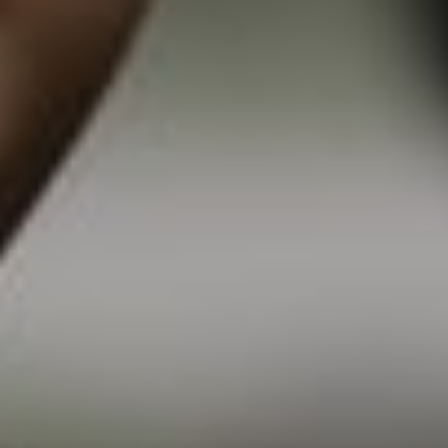
WE INVITE YOU TO CELEBRATE OUR
WEDDING
The Wedding Of