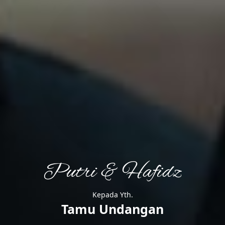
Putri & Hafidz
Putri & Hafidz
Kepada Yth.
Tamu Undangan
Sabtu, 12 Maret 2022